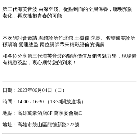
第三代海芙音波 由深至淺、從點到面的全層保養，聰明預防
老化，再次擁抱青春的可能
⠀
本次研討會邀請 君綺診所竹北館 王樹偉 院長、名瑿醫美診所
孫瑀瑜 營運總監 兩位講師帶來精彩絕倫的演講
和各位分享第三代海芙音波的醫療價值及銷售魅力學，現場備
有精緻茶點，衷心期待您的到來！
日期：2023年06月04日（日）
時間：14:00 - 16:30 （13:30開放進場）
地點：高雄萬豪酒店8F 萬享宴會廳C
地址：高雄市鼓山區龍德新路222號