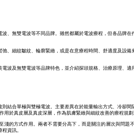
電波、無雙電波等不同品牌。雖然都屬於電波療程，但各品牌在
鬆弛、細紋皺紋、輪廓緊緻，或是在意療程時間、舒適度及設備
美電波及無雙電波等品牌特色，並介紹探頭規格、治療原理、適
波則結合單極與雙極電波。主要差異在於能量輸出方式、冷卻間
過容積式加熱作用於真皮層及真皮深層，作為肌膚緊緻與細紋改善的療程規
至淺的方式作用。兩者不需要分高下，而是關注的層次與問題
療程資訊。