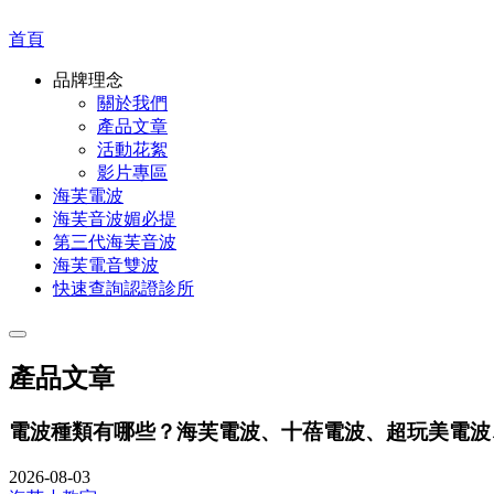
首頁
品牌理念
關於我們
產品文章
活動花絮
影片專區
海芙電波
海芙音波媚必提
第三代海芙音波
海芙電音雙波
快速查詢認證診所
產品文章
電波種類有哪些？海芙電波、十蓓電波、超玩美電波
2026-08-03