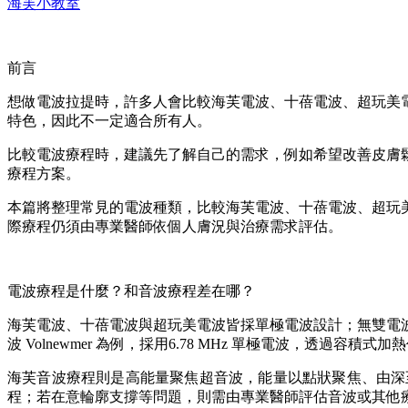
海芙小教室
前言
想做電波拉提時，許多人會比較海芙電波、十蓓電波、超玩美
特色，因此不一定適合所有人。
比較電波療程時，建議先了解自己的需求，例如希望改善皮膚
療程方案。
本篇將整理常見的電波種類，比較海芙電波、十蓓電波、超玩
際療程仍須由專業醫師依個人膚況與治療需求評估。
電波療程是什麼？和音波療程差在哪？
海芙電波、十蓓電波與超玩美電波皆採單極電波設計；無雙電
波 Volnewmer 為例，採用6.78 MHz 單極電波，透
海芙音波療程則是高能量聚焦超音波，能量以點狀聚焦、由深
程；若在意輪廓支撐等問題，則需由專業醫師評估音波或其他