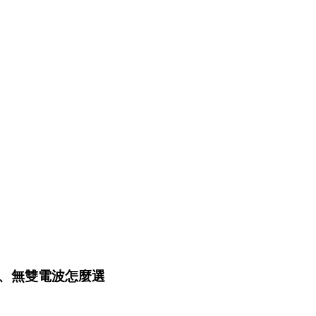
、無雙電波怎麼選