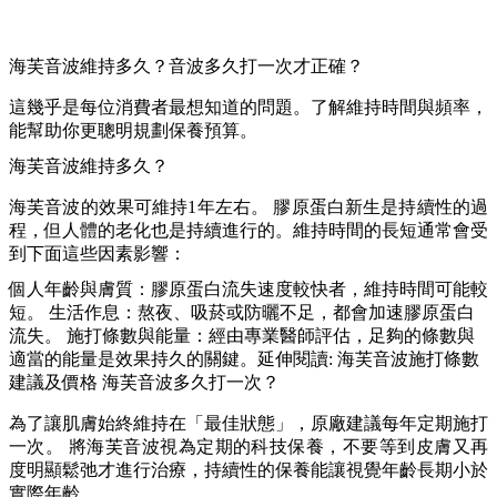
海芙音波維持多久？音波多久打一次才正確？
這幾乎是每位消費者最想知道的問題。了解維持時間與頻率，
能幫助你更聰明規劃保養預算。
海芙音波維持多久？
海芙音波的效果可維持1年左右。 膠原蛋白新生是持續性的過
程，但人體的老化也是持續進行的。維持時間的長短通常會受
到下面這些因素影響：
個人年齡與膚質：膠原蛋白流失速度較快者，維持時間可能較
短。 生活作息：熬夜、吸菸或防曬不足，都會加速膠原蛋白
流失。 施打條數與能量：經由專業醫師評估，足夠的條數與
適當的能量是效果持久的關鍵。延伸閱讀: 海芙音波施打條數
建議及價格 海芙音波多久打一次？
為了讓肌膚始終維持在「最佳狀態」，原廠建議每年定期施打
一次。 將海芙音波視為定期的科技保養，不要等到皮膚又再
度明顯鬆弛才進行治療，持續性的保養能讓視覺年齡長期小於
實際年齡。