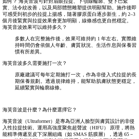
如何？ 海芙音波可針對眉眼拉提、下顎線輪廓、雙下巴緊
實、法令紋改善，以及局部體態雕塑提供明顯幫助。施作後即
可感受到初步的拉提上揚感，隨著膠原蛋白逐步新生，約 2–3
個月後緊實與拉提效果會更加明顯，線條感也更自然穩定。
海芙音波效果可以維持多久？
多數人在完整施作後，效果可維持約 1 年左右。實際維
持時間仍會依個人年齡、膚質狀況、生活作息與保養習
慣有所差異。
海芙音波多久需要施打一次？
原廠建議可每年定期施打一次，作為非侵入式拉提的長
期保養規劃。透過規律維持，能幫助肌膚狀態更穩定，
延續緊實與輪廓線條。
海芙音波是什麼？為什麼選擇它？
海芙音波（Ultraformer）是專為亞洲人臉型與膚質設計的非侵
入性拉提技術。運用高強度聚焦超聲波（HIFU） 原理，將熱
能精準傳遞至皮下深層組織（如 SMAS 筋膜層），透過 65－