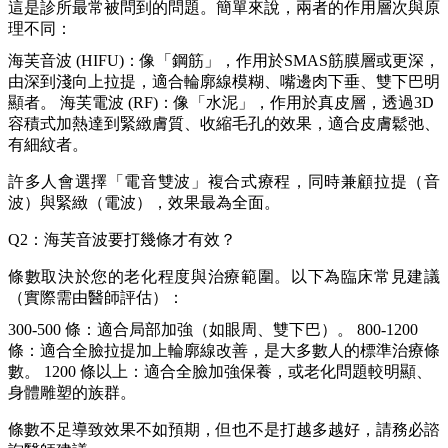
這是診所最常被問到的問題。簡單來說，兩者的作用層次與原
理不同：
海芙音波 (HIFU)：像「鋼筋」，作用於SMAS筋膜層或更深，
由深到淺向上拉提，適合輪廓線模糊、嘴邊肉下垂、雙下巴明
顯者。 海芙電波 (RF)：像「水泥」，作用於真皮層，透過3D
容積式加熱達到緊緻膚質、收縮毛孔的效果，適合皮膚鬆弛、
有細紋者。
許多人會選擇「電音雙波」複合式療程，同時兼顧拉提（音
波）與緊緻（電波），效果最為全面。
Q2：海芙音波要打幾條才有效？
條數取決於您的老化程度與治療範圍。以下為臨床常見建議
（實際需由醫師評估）：
300-500 條：適合局部加強（如眼周、雙下巴）。 800-1200
條：適合全臉拉提加上輪廓線改善，是大多數人的標準治療條
數。 1200 條以上：適合全臉加強保養，或老化問題較明顯、
身體雕塑的族群。
條數不足導致效果不如預期，但也不是打越多越好，請務必諮