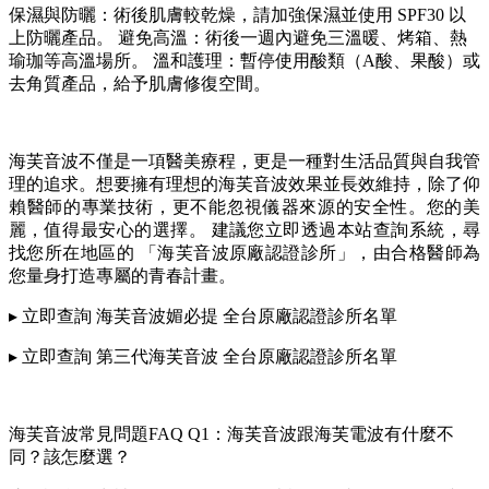
保濕與防曬：術後肌膚較乾燥，請加強保濕並使用 SPF30 以
上防曬產品。 避免高溫：術後一週內避免三溫暖、烤箱、熱
瑜珈等高溫場所。 溫和護理：暫停使用酸類（A酸、果酸）或
去角質產品，給予肌膚修復空間。
海芙音波不僅是一項醫美療程，更是一種對生活品質與自我管
理的追求。想要擁有理想的海芙音波效果並長效維持，除了仰
賴醫師的專業技術，更不能忽視儀器來源的安全性。您的美
麗，值得最安心的選擇。 建議您立即透過本站查詢系統，尋
找您所在地區的 「海芙音波原廠認證診所」，由合格醫師為
您量身打造專屬的青春計畫。
▸ 立即查詢 海芙音波媚必提 全台原廠認證診所名單
▸ 立即查詢 第三代海芙音波 全台原廠認證診所名單
海芙音波常見問題FAQ Q1：海芙音波跟海芙電波有什麼不
同？該怎麼選？