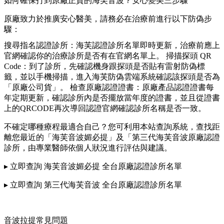
如何確保打到原廠正貨的海芙音波？安心變美三步驟
原廠致力於推廣安心醫美，請務必在治療前進行以下防偽步
驟：
搜尋指名認證診所：海芙認證診所名單即時更新，治療前應上
官網確認你的治療診所是否有在官網名單上。 掃描探頭 QR
Code：到了診所，先確認機身跟探頭是否貼有雷射防偽標
籤，並以手機掃描，進入海芙防偽雲端系統確認該探頭是否為
「原廠公司貨」。 檢查原廠認證證書：原廠產品認證證書每
年定期更新，確認診所內是否擺放當年度的證書，並且從證書
上的QRCODE再次導回認證官網確認診所名稱是否一致。
不確定哪種療程最適合自己？您可利用本站查詢系統，查找距
離您最近的「海芙音波媚必提」及「第三代海芙音波原廠認證
診所，由專業醫師依個人狀況進行評估與建議。
▸ 立即查詢 海芙音波媚必提 全台原廠認證診所名單
▸ 立即查詢 第三代海芙音波 全台原廠認證診所名單
音波拉提常見問題