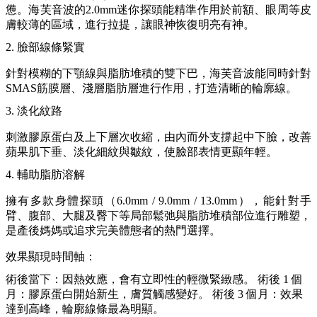
憊。海芙音波的2.0mm迷你探頭能精準作用於前額、眼周等皮
膚較薄的區域，進行拉提，讓眼神恢復明亮有神。
2. 臉部線條緊實
針對模糊的下顎線與脂肪堆積的雙下巴，海芙音波能同時針對
SMAS筋膜層、淺層脂肪層進行作用，打造清晰的輪廓線。
3. 淡化紋路
刺激膠原蛋白及上下層次收縮，由內而外支撐起中下臉，改善
蘋果肌下垂、淡化細紋與皺紋，使臉部表情更顯年輕。
4. 輔助脂肪溶解
擁有多款身體探頭（6.0mm / 9.0mm / 13.0mm），能針對手
臂、腹部、大腿及臀下等局部鬆弛與脂肪堆積部位進行雕塑，
是產後媽媽或追求完美體態者的熱門選擇。
效果顯現時間軸：
術後當下：因熱效應，會有立即性的輕微緊緻感。 術後 1 個
月：膠原蛋白開始新生，膚質觸感變好。 術後 3 個月：效果
達到高峰，輪廓線條最為明顯。