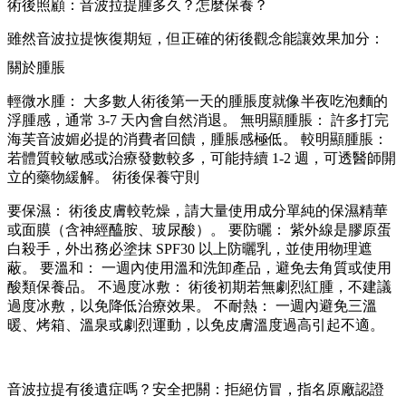
術後照顧：音波拉提腫多久？怎麼保養？
雖然音波拉提恢復期短，但正確的術後觀念能讓效果加分：
關於腫脹
輕微水腫： 大多數人術後第一天的腫脹度就像半夜吃泡麵的
浮腫感，通常 3-7 天內會自然消退。 無明顯腫脹： 許多打完
海芙音波媚必提的消費者回饋，腫脹感極低。 較明顯腫脹：
若體質較敏感或治療發數較多，可能持續 1-2 週，可透醫師開
立的藥物緩解。 術後保養守則
要保濕： 術後皮膚較乾燥，請大量使用成分單純的保濕精華
或面膜（含神經醯胺、玻尿酸）。 要防曬： 紫外線是膠原蛋
白殺手，外出務必塗抹 SPF30 以上防曬乳，並使用物理遮
蔽。 要溫和： 一週內使用溫和洗卸產品，避免去角質或使用
酸類保養品。 不過度冰敷： 術後初期若無劇烈紅腫，不建議
過度冰敷，以免降低治療效果。 不耐熱： 一週內避免三溫
暖、烤箱、溫泉或劇烈運動，以免皮膚溫度過高引起不適。
音波拉提有後遺症嗎？安全把關：拒絕仿冒，指名原廠認證