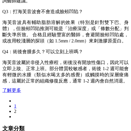
詢醫師建議。
Q3：打海芙音波會不會造成臉頰凹陷？
海芙音波具有輔助脂肪溶解的效果（特別是針對雙下巴、身
體），但臉頰凹陷推測可能是「治療深度」或「條數分配」判
斷失準所致。 合格且經驗豐富的醫師，會避開臉頰凹陷處，
或改用較淺層的探頭（如 1.5mm / 2.0mm）來刺激膠原蛋白。
Q4：術後會腫多久？可以立刻上班嗎？
海芙音波屬於非侵入性療程，術後沒有開放性傷口，因此可以
立即上妝、正常上班。部分體質較敏感者，術後 1-2 週可能會
有輕微的水腫（類似水喝太多的感覺）或觸摸時的深層痠痛
感，這屬於正常的組織修復反應，通常 1-2 週內會自然消退。
了解更多
1
2
文章分類