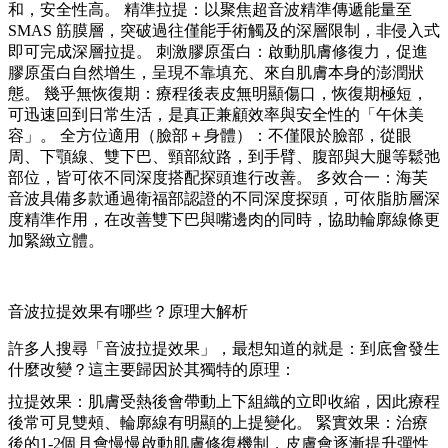
和，安全性高。 精準拉提：以聚焦超音波精準傳遞能量至
SMAS 筋膜層，突破過往僅能手術觸及的深層限制，非侵入式
即可完成深層拉提。 刺激膠原蛋白：啟動肌膚修復力，促進
膠原蛋白自然增生，呈現不靠填充、來自肌膚本身的澎潤狀
態。 幾乎無恢復期：療程後表皮無明顯傷口，恢復期極短，
可迅速回到日常生活，是真正兼顧效率與安全性的「午休美
容」。 全方位適用（臉部＋身體）：不僅限於臉部，從眼
周、下顎線、雙下巴、頸部紋路，到手臂、腹部與大腿等鬆弛
部位，皆可依不同深度搭配探頭進行改善。 多效合一：海芙
音波具備多款通過衛福部認證的不同深度探頭，可依脂肪層深
度精準作用，在改善雙下巴與嘴邊肉的同時，協助輪廓線條更
加緊緻立體。
音波拉提效果有哪些？原理大解析
許多人搜尋「音波拉提效果」，最想知道的就是：到底會發生
什麼改變？這主要歸因於其獨特的原理：
拉提效果：肌膚受熱後會帶動上下組織的立即收縮，因此療程
後常可見雙頰、輪廓線有明顯的上提變化。 緊實效果：治療
後的1-2個月會慢慢啟動肌膚修復機制，皮膚會逐漸提升彈性