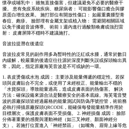
懷孕或哺乳中： 雖無直接傷害，但建議避免不必要的醫療干
擾。 患有免疫系統疾病、糖尿病者： 可能影響傷口癒合與膠
原蛋白增生效果。 施打部位有開放性傷口： 如嚴重囊腫型青
春痘、皰疹。 臉部埋有金屬支架或植入物： 需避開相關區域
以免干擾超音波傳導。 術前 1 週內進行過酸類喚膚或強烈雷
射： 皮膚屏障不穩時不建議施打。
音波拉提潛在後遺症
音波拉皮常見的副作用多為暫時性的泛紅或水腫，通常於數日
內緩解，較嚴重的後遺症往往源於深度判斷失誤或探頭輸出異
常，因此，指定原廠海芙音波是不可或缺的一環。
1. 表皮燙傷或水泡 成因： 主要涉及能量傳遞的穩定性。若探
頭與皮膚貼合不完全，或使用了未經校正、能量輸出不穩的
「水貨探頭」導致能量過高，造成皮膚表面的熱傷害。 解決
方法：確保設備來源合法是醫療安全的基本底線。海芙電音雙
波的原廠探頭皆經過嚴格的能量測試與防偽序號控管，術前務
必執行掃描原廠探頭QRCODE，能確保每發能量精準作用於
目標層次，保護皮膚表面不受損傷。 2. 神經損傷 成因： 臉部
分佈著重要的感覺與運動神經（如三叉神經、顏面神經分
支）。若施打位置進入「神經禁區」（如嘴角、眉骨上緣等危