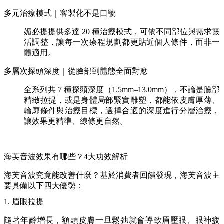
多元治療模式｜客製化不是口號
媚必提提供多達 20 種治療模式，可依不同部位與需求靈
活調整，讓每一次療程規劃都更貼近個人條件，而非一
體適用。
多層次探頭深度｜從臉部到體態全面對應
全系列共 7 種探頭深度（1.5mm–13.0mm），不論是臉部
精緻拉提，或是身體局部緊實雕塑，都能依皮膚厚薄、
輪廓條件與治療目標，選擇合適的深度進行分層治療，
讓效果更精準、線條更自然。
海芙音波效果有哪些？4大功效解析
海芙音波究竟能改善什麼？基於消費者回饋發現，海芙音波主
要具備以下四大優勢：
1. 眉眼拉提
隨著年齡增長，額頭皮膚一旦鬆弛就會導致眉壓眼、眼神疲