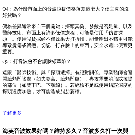
Q4：為什麼市面上的音波拉提價格落差這麼大？便宜真的沒
好貨嗎？
價格差異通常來自三個關鍵：探頭真偽、發數是否足量、以及
醫師技術。市面上有許多低價療程，可能是使用「仿冒探
頭」。使用假貨探頭不僅效果大打折扣，能量輸出不穩更可能
導致燙傷或留疤。切記，打在臉上的東西，安全永遠比便宜更
重要。
Q5：打音波會不會讓臉頰凹陷？
這跟「醫師技術」與「探頭選擇」有絕對關係。專業醫師會避
開臉頰凹陷處（如夫妻宮、臉頰凹處），專攻需要消脂或拉提
的部位（如雙下巴、下顎線）。若經驗不足或使用錯誤深度的
探頭過度加熱，才可能造成脂肪萎縮。
了解更多
海芙音波效果好嗎？維持多久？音波多久打一次與