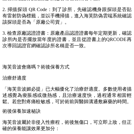
2. 掃描探頭 QR Code：到了診所，先確認機身跟探頭是否貼
有雷射防偽標籤，並以手機掃描，進入海芙防偽雲端系統確認
該探頭是否為「原廠公司貨」。
3. 檢查原廠認證證書：原廠產品認證證書每年定期更新，確認
診所內是否擺放當年度的證書，並且從證書上的QRCODE再
次導回認證官網確認診所名稱是否一致。
海芙音波會痛嗎？術後保養方式
治療舒適度
「海芙音波媚必提」已大幅優化了治療舒適度。多數使用者描
述感覺為痠脹感或微熱感，且治療速度快，過程通常相當輕
鬆。若您對疼痛較敏感，可於術前與醫師溝通敷麻藥的時間。
術後保養加速秘訣
海芙音波屬於非侵入性療程，術後無傷口，可立即上妝，但正
確的保養能讓效果更加分：