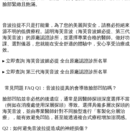
臉部緊緻且飽滿。
音波拉提不只是打能量，為了您的美麗與安全，請務必拒絕來
源不明的低價療程。認明海芙音波（海芙音波媚必提、第三代
海芙音波）的原廠認證診所，並選擇專業合格的醫師。做好功
課、選對儀器，您就能在安全舒適的體驗中，安心享受治療成
效。
▸ 立即查詢 海芙音波媚必提 全台原廠認證診所名單
▸ 立即查詢 第三代海芙音波 全台原廠認證診所名單
常見問題 FAQ Q1：音波拉提真的會導致臉部凹陷嗎？
臉部凹陷並非必然的後遺症，通常是因醫師探頭深度選擇不當
（例如在消瘦處使用深層探頭）導致。選擇具備多層次探頭的
海芙音波，並由專業醫師針對不同臉型進行「客製化分層治
療」，能有效避免凹陷，甚至能透過複合式療程增加澎潤感。
Q2：如何避免音波拉提造成的神經損傷？