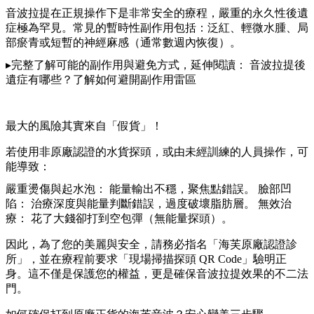
音波拉提在正規操作下是非常安全的療程，嚴重的永久性後遺
症極為罕見。常見的暫時性副作用包括：泛紅、輕微水腫、局
部瘀青或短暫的神經麻感（通常數週內恢復）。
▸完整了解可能的副作用與避免方式，延伸閱讀： 音波拉提後
遺症有哪些？了解如何避開副作用雷區
最大的風險其實來自「假貨」！
若使用非原廠認證的水貨探頭，或由未經訓練的人員操作，可
能導致：
嚴重燙傷與起水泡： 能量輸出不穩，聚焦點錯誤。 臉部凹
陷： 治療深度與能量判斷錯誤，過度破壞脂肪層。 無效治
療： 花了大錢卻打到空包彈（無能量探頭）。
因此，為了您的美麗與安全，請務必指名「海芙原廠認證診
所」，並在療程前要求「現場掃描探頭 QR Code」驗明正
身。這不僅是保護您的權益，更是確保音波拉提效果的不二法
門。