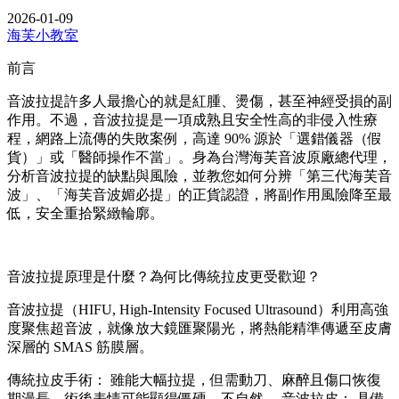
2026-01-09
海芙小教室
前言
音波拉提許多人最擔心的就是紅腫、燙傷，甚至神經受損的副
作用。不過，音波拉提是一項成熟且安全性高的非侵入性療
程，網路上流傳的失敗案例，高達 90% 源於「選錯儀器（假
貨）」或「醫師操作不當」。身為台灣海芙音波原廠總代理，
分析音波拉提的缺點與風險，並教您如何分辨「第三代海芙音
波」、「海芙音波媚必提」的正貨認證，將副作用風險降至最
低，安全重拾緊緻輪廓。
音波拉提原理是什麼？為何比傳統拉皮更受歡迎？
音波拉提（HIFU, High-Intensity Focused Ultrasound）利用高強
度聚焦超音波，就像放大鏡匯聚陽光，將熱能精準傳遞至皮膚
深層的 SMAS 筋膜層。
傳統拉皮手術： 雖能大幅拉提，但需動刀、麻醉且傷口恢復
期漫長，術後表情可能顯得僵硬、不自然。 音波拉皮： 具備