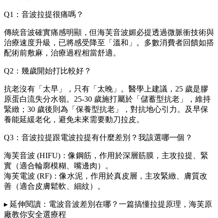
Q1：音波拉提很痛嗎？
傳統音波確實痛感明顯，但海芙音波媚必提透過微脈衝技術與
治療速度升級，已將感受降至「溫和」。多數消費者回饋如搭
配術前敷麻，治療過程相當舒適。
Q2：幾歲開始打比較好？
抗老沒有「太早」，只有「太晚」。醫學上建議，25 歲是膠
原蛋白流失分水嶺。25-30 歲施打屬於「儲蓄型抗老」，維持
緊緻；30 歲後則為「保養型抗老」，對抗地心引力。及早保
養能延緩老化，避免未來需要動刀拉皮。
Q3：音波拉提跟電波拉提有什麼差別？我該選哪一個？
海芙音波 (HIFU)：像鋼筋，作用於深層筋膜，主攻拉提、緊
實（適合輪廓模糊、嘴邊肉）。
海芙電波 (RF)：像水泥，作用於真皮層，主攻緊緻、膚質改
善（適合皮膚鬆軟、細紋）。
▸ 延伸閱讀：電波音波差別在哪？一篇搞懂拉提原理，海芙原
廠教你安全選療程