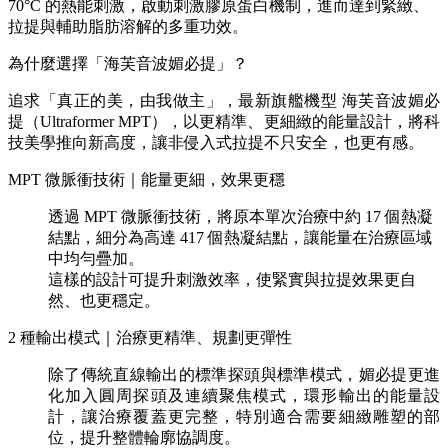
70°C 的熱能刺激，啟動刺激膠原蛋白機制，進而達到緊緻、
拉提與輔助脂肪溶解的多重功效。
為什麼選擇「海芙音波媚必提」？
追求「真正的美，由我做主」，最新旗艦機型 海芙音波媚必
提（Ultraformer MPT），以更精準、更細緻的能量設計，將科
技美學推向新高度，讓非侵入式拉提不只安全，也更有感。
MPT 微脈衝技術｜能量更細，效果更穩
透過 MPT 微脈衝技術，將原本單次治療中約 17 個熱凝
結點，細分為高達 417 個熱凝結點，讓能量在治療區域
中均勻疊加。
這樣的設計可提升刺激效率，使緊實與拉提效果更自
然、也更穩定。
2 種輸出模式｜治療更精準、規劃更彈性
除了傳統直線輸出的標準探頭與標準模式，媚必提更進
化加入圓周探頭及連續聚焦模式，環形輸出的能量設
計，讓治療覆蓋更完整，特別適合需要細緻雕塑的部
位，提升整體輪廓協調度。