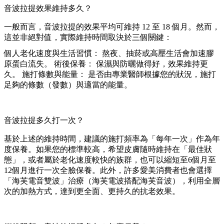
音波拉提效果維持多久？
一般而言，音波拉提的效果平均可維持 12 至 18 個月。然而，
這並非絕對值，實際維持時間取決於三個關鍵：
個人老化速度與生活習慣： 熬夜、抽菸或高壓生活會加速膠
原蛋白流失。 術後保養： 保濕與防曬做得好，效果維持更
久。 施打條數與能量： 是否由專業醫師根據您的狀況，施打
足夠的條數（發數）與適當的能量。
音波拉提多久打一次？
基於上述的維持時間，建議的施打頻率為「每年一次」作為年
度保養。如果您的標準較高，希望皮膚隨時維持在「最佳狀
態」，或者屬於老化速度較快的族群，也可以縮短至6個月至
12個月進行一次全臉保養。此外，許多愛美消費者也會選擇
「海芙電音雙波」治療（海芙電波搭配海芙音波），利用全層
次的加熱方式，達到更全面、更持久的抗老效果。