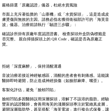
嚴格篩選「原廠認證」儀器，杜絕水貨風險
市面上充斥著低價的「山寨機」或「水貨探頭」，這是造成皮
膚燙傷與無效的主因。請務必指名獲得衛福部許可的「海芙音
波」儀器。治療前請執行「驗證三步驟」：
確認診所掛有原廠年度認證證書。 檢查探頭外盒防偽標籤是
否完整。 親自掃描探頭上的 QR Code，確認是否為原廠正
貨。
拒絕「深度麻醉」，保持清醒溝通
音波治療若接近神經敏感區，清醒的患者會有刺痛感。這能讓
醫師即時避開，防止造成神經損傷（如臉部麻痺、嘴歪）。
客製化評估，避免「臉頰凹陷」
臉頰凹陷多因醫師誤用深層探頭，溶解了不該溶的脂肪。經驗
豐富的認證醫師，會善用海芙的淺層探頭專注於緊緻真皮層，
避開深層脂肪墊，甚至搭配「海芙電波」進行複合式保養，讓