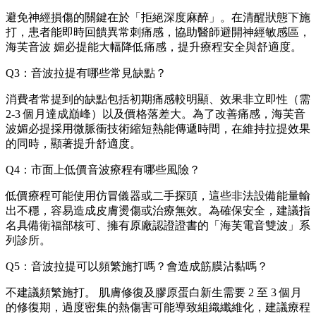
避免神經損傷的關鍵在於「拒絕深度麻醉」。在清醒狀態下施
打，患者能即時回饋異常刺痛感，協助醫師避開神經敏感區，
海芙音波 媚必提能大幅降低痛感，提升療程安全與舒適度。
Q3：音波拉提有哪些常見缺點？
消費者常提到的缺點包括初期痛感較明顯、效果非立即性（需
2-3 個月達成巔峰）以及價格落差大。為了改善痛感，海芙音
波媚必提採用微脈衝技術縮短熱能傳遞時間，在維持拉提效果
的同時，顯著提升舒適度。
Q4：市面上低價音波療程有哪些風險？
低價療程可能使用仿冒儀器或二手探頭，這些非法設備能量輸
出不穩，容易造成皮膚燙傷或治療無效。為確保安全，建議指
名具備衛福部核可、擁有原廠認證證書的「海芙電音雙波」系
列診所。
Q5：音波拉提可以頻繁施打嗎？會造成筋膜沾黏嗎？
不建議頻繁施打。 肌膚修復及膠原蛋白新生需要 2 至 3 個月
的修復期，過度密集的熱傷害可能導致組織纖維化，建議療程