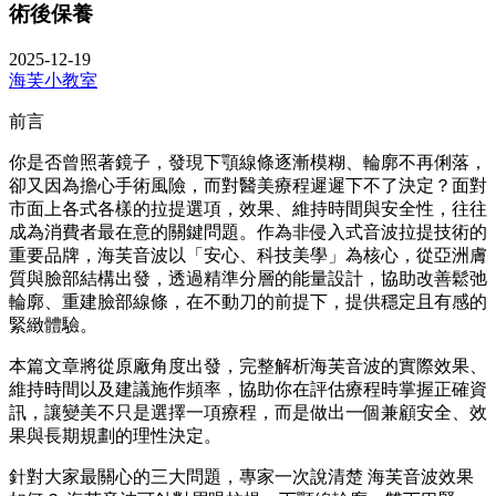
術後保養
2025-12-19
海芙小教室
前言
你是否曾照著鏡子，發現下顎線條逐漸模糊、輪廓不再俐落，
卻又因為擔心手術風險，而對醫美療程遲遲下不了決定？面對
市面上各式各樣的拉提選項，效果、維持時間與安全性，往往
成為消費者最在意的關鍵問題。作為非侵入式音波拉提技術的
重要品牌，海芙音波以「安心、科技美學」為核心，從亞洲膚
質與臉部結構出發，透過精準分層的能量設計，協助改善鬆弛
輪廓、重建臉部線條，在不動刀的前提下，提供穩定且有感的
緊緻體驗。
本篇文章將從原廠角度出發，完整解析海芙音波的實際效果、
維持時間以及建議施作頻率，協助你在評估療程時掌握正確資
訊，讓變美不只是選擇一項療程，而是做出一個兼顧安全、效
果與長期規劃的理性決定。
針對大家最關心的三大問題，專家一次說清楚 海芙音波效果