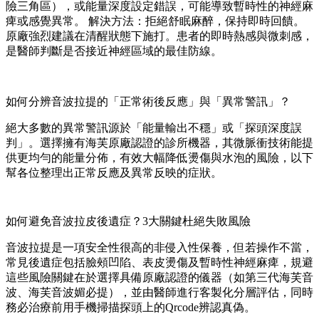
險三角區），或能量深度設定錯誤，可能導致暫時性的神經麻
痺或感覺異常。 解決方法：拒絕舒眠麻醉，保持即時回饋。
原廠強烈建議在清醒狀態下施打。患者的即時熱感與微刺感，
是醫師判斷是否接近神經區域的最佳防線。
如何分辨音波拉提的「正常術後反應」與「異常警訊」？
絕大多數的異常警訊源於「能量輸出不穩」或「探頭深度誤
判」。選擇擁有海芙原廠認證的診所機器，其微脈衝技術能提
供更均勻的能量分佈，有效大幅降低燙傷與水泡的風險，以下
幫各位整理出正常反應及異常反映的症狀。
如何避免音波拉皮後遺症？3大關鍵杜絕失敗風險
音波拉提是一項安全性很高的非侵入性保養，但若操作不當，
常見後遺症包括臉頰凹陷、表皮燙傷及暫時性神經麻痺，規避
這些風險關鍵在於選擇具備原廠認證的儀器（如第三代海芙音
波、海芙音波媚必提），並由醫師進行客製化分層評估，同時
務必治療前用手機掃描探頭上的Qrcode辨認真偽。