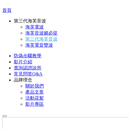
首頁
第三代海芙音波
海芙電波
海芙音波媚必提
第三代海芙音波
海芙電音雙波
防偽步驟教學
影片介紹
查詢認證診所
常見問答Q&A
品牌理念
關於我們
產品文章
活動花絮
影片專區