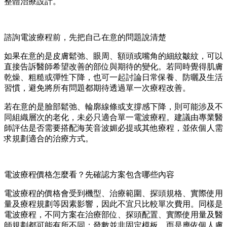
整體治療設計。
諮詢電波療程前，先把自己在意的問題說清楚
如果在意的是皮膚鬆弛、眼周、額頭或嘴角的細紋皺紋，可以
直接告訴醫師希望改善的部位與期待的變化。若同時覺得肌膚
乾燥、粗糙或彈性下降，也可一起討論日常保養、防曬及生活
習慣，避免將所有問題都期待透過單一次療程改善。
若在意的是臉部鬆弛、輪廓線條或支撐感下降，則可能涉及不
同組織層次的老化，未必只適合單一電波療程。建議由專業醫
師評估是否需要搭配海芙音波媚必提或其他療程，並依個人需
求規劃適合的治療方式。
電波療程價格怎麼看？先確認方案包含哪些內容
電波療程的價格會受到機型、治療範圍、探頭規格、實際使用
量及療程規劃等因素影響，因此不宜只比較單次費用。同樣是
電波療程，不同方案在治療部位、探頭配置、實際使用量及醫
師規劃都可能有所不同；發數並非固定模板，而是應依個人膚