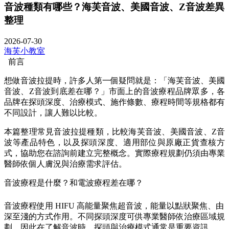
音波種類有哪些？海芙音波、美國音波、Z音波差異
整理
2026-07-30
海芙小教室
前言
想做音波拉提時，許多人第一個疑問就是：「海芙音波、美國
音波、Z音波到底差在哪？」市面上的音波療程品牌眾多，各
品牌在探頭深度、治療模式、施作條數、療程時間等規格都有
不同設計，讓人難以比較。
本篇整理常見音波拉提種類，比較海芙音波、美國音波、Z音
波等產品特色，以及探頭深度、適用部位與原廠正貨查核方
式，協助您在諮詢前建立完整概念。實際療程規劃仍須由專業
醫師依個人膚況與治療需求評估。
音波療程是什麼？和電波療程差在哪？
音波療程使用 HIFU 高能量聚焦超音波，能量以點狀聚焦、由
深至淺的方式作用。不同探頭深度可供專業醫師依治療區域規
劃，因此在了解音波時，探頭與治療模式通常是重要資訊。