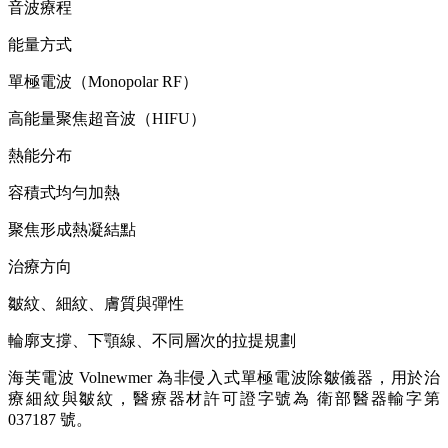
音波療程
能量方式
單極電波（Monopolar RF）
高能量聚焦超音波（HIFU）
熱能分布
容積式均勻加熱
聚焦形成熱凝結點
治療方向
皺紋、細紋、膚質與彈性
輪廓支撐、下顎線、不同層次的拉提規劃
海芙電波 Volnewmer 為非侵入式單極電波除皺儀器，用於治
療細紋與皺紋，醫療器材許可證字號為 衛部醫器輸字第
037187 號。