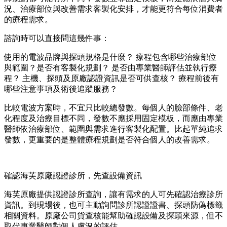
況、治療部位與改善需求客製化安排，才能更符合每位消費者
的療程需求。
諮詢時可以直接問這幾件事：
使用的電波品牌與探頭規格是什麼？ 療程包含哪些治療部位
與範圍？是否有客製化規劃？ 是否由專業醫師評估並執行療
程？ 主機、探頭及原廠認證資訊是否可供查核？ 療程前後有
哪些注意事項及術後追蹤服務？
比較電波方案時，不宜只比較總發數。每個人的臉部條件、老
化程度及治療目標不同，發數不應採用固定模板，而應由專業
醫師依治療部位、範圍與需求進行客製化配置。比起單純追求
發數，更重要的是整體療程規劃是否符合個人的改善需求。
確認海芙原廠認證診所，先查設備資訊
海芙原廠提供認證診所查詢，讓有需求的人可先確認治療診所
資訊。到現場後，也可主動詢問診所認證證書、探頭防偽標籤
相關資料。原廠公司貨查核能幫助確認設備及探頭來源，但不
取代專業醫師對個人膚況的評估。