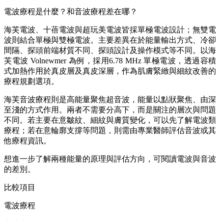
電波療程是什麼？和音波療程差在哪？
海芙電波、十蓓電波與超玩美電波皆採單極電波設計；無雙電
波則結合單極與雙極電波。主要差異在於能量輸出方式、冷卻
間隔、探頭前端材質不同、探頭設計及操作模式等不同。以海
芙電波 Volnewmer 為例，採用6.78 MHz 單極電波，透過容積
式加熱作用於真皮層及真皮深層，作為肌膚緊緻與細紋改善的
療程規劃選項。
海芙音波療程則是高能量聚焦超音波，能量以點狀聚焦、由深
至淺的方式作用。兩者不需要分高下，而是關注的層次與問題
不同。若主要在意皺紋、細紋與膚質變化，可以先了解電波類
療程；若在意輪廓支撐等問題，則需由專業醫師評估音波或其
他療程資訊。
想進一步了解兩種能量的原理與評估方向，可閱讀電波與音波
的差別。
比較項目
電波療程