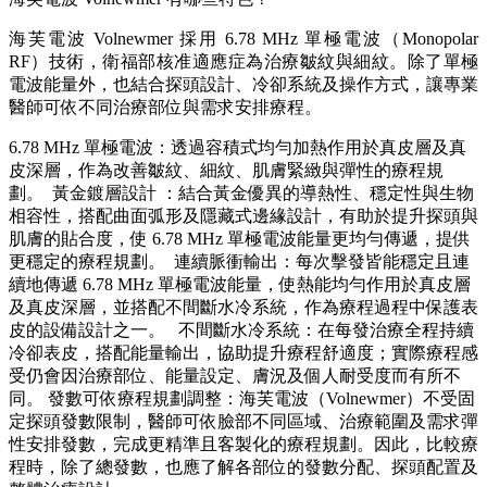
海芙電波 Volnewmer 採用 6.78 MHz 單極電波（Monopolar
RF）技術，衛福部核准適應症為治療皺紋與細紋。除了單極
電波能量外，也結合探頭設計、冷卻系統及操作方式，讓專業
醫師可依不同治療部位與需求安排療程。
6.78 MHz 單極電波：透過容積式均勻加熱作用於真皮層及真
皮深層，作為改善皺紋、細紋、肌膚緊緻與彈性的療程規
劃。 黃金鍍層設計 ：結合黃金優異的導熱性、穩定性與生物
相容性，搭配曲面弧形及隱藏式邊緣設計，有助於提升探頭與
肌膚的貼合度，使 6.78 MHz 單極電波能量更均勻傳遞，提供
更穩定的療程規劃。 連續脈衝輸出：每次擊發皆能穩定且連
續地傳遞 6.78 MHz 單極電波能量，使熱能均勻作用於真皮層
及真皮深層，並搭配不間斷水冷系統，作為療程過程中保護表
皮的設備設計之一。 不間斷水冷系統：在每發治療全程持續
冷卻表皮，搭配能量輸出，協助提升療程舒適度；實際療程感
受仍會因治療部位、能量設定、膚況及個人耐受度而有所不
同。 發數可依療程規劃調整：海芙電波（Volnewmer）不受固
定探頭發數限制，醫師可依臉部不同區域、治療範圍及需求彈
性安排發數，完成更精準且客製化的療程規劃。因此，比較療
程時，除了總發數，也應了解各部位的發數分配、探頭配置及