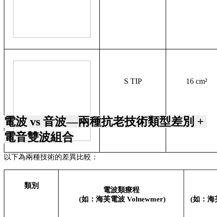
S TIP
16 cm²
電波 vs 音波—兩種抗老技術類型差別 + 
電音雙波組合
以下為兩種技術的差異比較：
類別
電波類療程
 (如：海芙電波 Volnewmer)
 (如：海