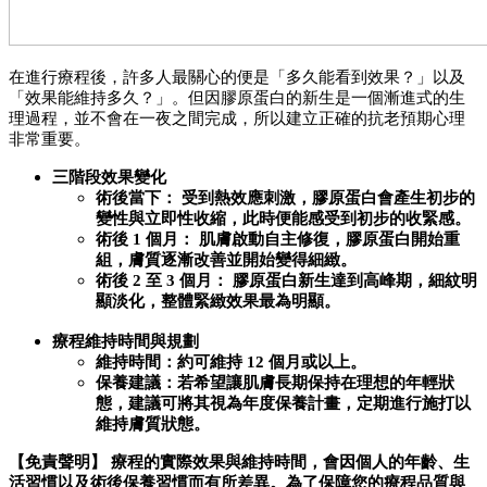
在進行療程後，許多人最關心的便是「多久能看到效果？」以及
「效果能維持多久？」。但因膠原蛋白的新生是一個漸進式的生
理過程，並不會在一夜之間完成，所以建立正確的抗老預期心理
非常重要。
三階段效果變化
術後當下： 受到熱效應刺激，膠原蛋白會產生初步的
變性與立即性收縮，此時便能感受到初步的收緊感。
術後 1 個月： 肌膚啟動自主修復，膠原蛋白開始重
組，膚質逐漸改善並開始變得細緻。
術後 2 至 3 個月： 膠原蛋白新生達到高峰期，細紋明
顯淡化，整體緊緻效果最為明顯。
療程維持時間與規劃
維持時間：約可維持 12 個月或以上。
保養建議：若希望讓肌膚長期保持在理想的年輕狀
態，建議可將其視為年度保養計畫，定期進行施打以
維持膚質狀態。
【免責聲明】 療程的實際效果與維持時間，會因個人的年齡、生
活習慣以及術後保養習慣而有所差異。為了保障您的療程品質與