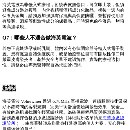
海芙電波為非侵入式療程，術後表皮無傷口，可立即上妝，但須
避免成分過於複雜、內含香精和酒精成分化妝品。術後一週內的
保養黃金期，請務必加強肌膚保濕與高係數防曬，並暫停使用含
有酸類、酒精等刺激性成分的保養品，同時避免前往溫泉、烤箱
等高溫環境。
Q7：哪些人不適合做海芙電波？ 
若您正處於懷孕或哺乳期、體內裝有心律調節器等植入式電子裝
置、患有嚴重自體免疫疾病，或是治療部位目前有開放性傷口與
嚴重皮膚發炎者，基於安全考量不建議施作。實際的療程適切
性，請務必由專業醫師親自為您面診把關。
結語
海芙電波 Volnewmer 透過 6.78MHz 單極電波、連續脈衝技術及探
頭不鎖時間的客製規劃，完美平衡舒適體驗與緊緻效果，安全且
有效的為肌膚找回年輕緊緻狀態。為確保療程品質與探頭真偽，
請務必選擇合格的原廠認證診所（詳細院所名單請見
海芙原廠認
證診所
 ），由專業醫師為您量身打造專屬的個人方案，安心迎接
自信煥發的自己！