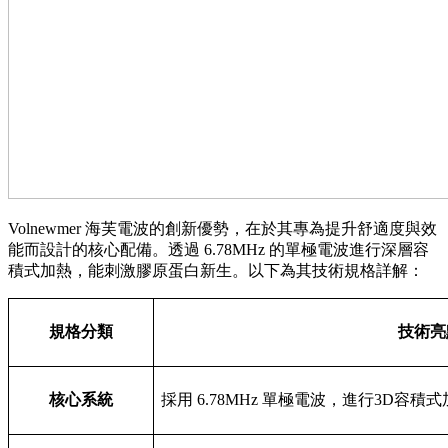
Volnewmer 海芙電波的創新優勢，在於其專為提升舒適度與效
能而設計的核心配備。透過 6.78MHz 的單極電波進行深層容
積式加熱，能刺激膠原蛋白新生。以下為其技術規格詳解：
規格分類
技術亮
核心系統
採用 6.78MHz 單極電波，進行3D容積