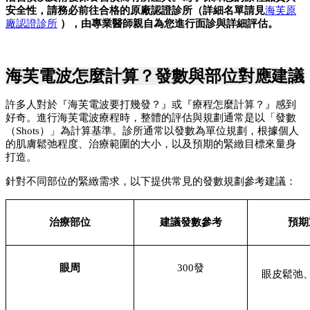
安全性，請務必前往合格的原廠認證診所（詳細名單請見
海芙原
廠認證診所
 ），由專業醫師親自為您進行面診與詳細評估。
海芙電波怎麼計算？發數與部位對應建議
許多人對於『海芙電波要打幾發？』或『療程怎麼計算？』感到
好奇。進行海芙電波療程時，整體的評估與規劃通常是以「發數
（Shots）」為計算基準。診所通常以發數為單位規劃，根據個人
的肌膚鬆弛程度、治療範圍的大小，以及預期的緊緻目標來量身
打造。
針對不同部位的緊緻需求，以下提供常見的發數規劃參考建議：
治療部位
建議發數參考
預期
眼周
300發
眼皮鬆弛