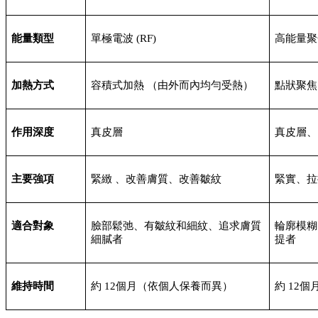
能量類型
單極電波 (RF)
高能量聚焦
加熱方式
容積式加熱 （由外而內均勻受熱）
點狀聚焦
作用深度
真皮層
真皮層、
主要強項
緊緻 、改善膚質、改善皺紋
緊實、拉
適合對象
臉部鬆弛、有皺紋和細紋、追求膚質
輪廓模糊
細膩者
提者
維持時間
約 12個月（依個人保養而異）
約 12