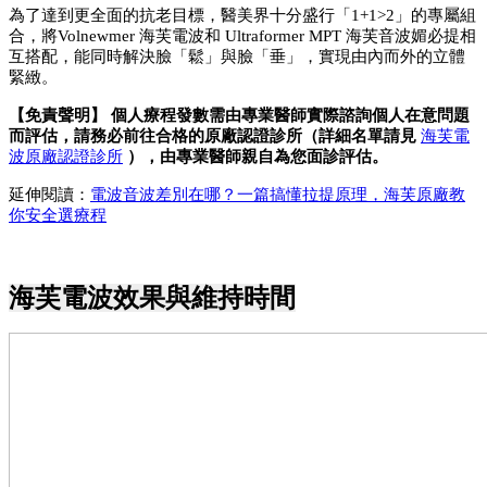
為了達到更全面的抗老目標，醫美界十分盛行「1+1>2」的專屬組
合，將Volnewmer 海芙電波和 Ultraformer MPT 海芙音波媚必提相
互搭配，能同時解決臉「鬆」與臉「垂」，實現由內而外的立體
緊緻。
【免責聲明】 個人療程發數需由專業醫師實際諮詢個人在意問題
而評估，請務必前往合格的原廠認證診所（詳細名單請見 
海芙電
波原廠認證診所
 ），由專業醫師親自為您面診評估。
延伸閱讀：
電波音波差別在哪？一篇搞懂拉提原理，海芙原廠教
你安全選療程
海芙電波效果與維持時間