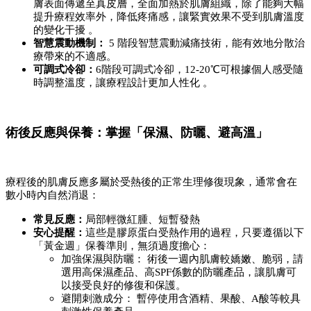
膚表面傳遞至真皮層，全面加熱於肌膚組織，除了能夠大幅
提升療程效率外，降低疼痛感，讓緊實效果不受到肌膚溫度
的變化干擾 。
智慧震動機制：
 5 階段智慧震動減痛技術，能有效地分散治
療帶來的不適感。
可調式冷卻：
6階段可調式冷卻，12-20℃可根據個人感受隨
時調整溫度，讓療程設計更加人性化 。
術後反應與保養：掌握「保濕、防曬、避高溫」
療程後的肌膚反應多屬於受熱後的正常生理修復現象，通常會在
數小時內自然消退：
常見反應：
局部輕微紅腫、短暫發熱
安心提醒：
這些是膠原蛋白受熱作用的過程，只要遵循以下
「黃金週」保養準則，無須過度擔心：
加強保濕與防曬： 術後一週內肌膚較嬌嫩、脆弱，請
選用高保濕產品、高SPF係數的防曬產品，讓肌膚可
以接受良好的修復和保護。
避開刺激成分： 暫停使用含酒精、果酸、A酸等較具