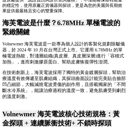
的穩定性，使用原廠正貨儀器與探頭，更是為您的美麗與長期效
果提供最嚴格且安心的雙重保障。
海芙電波是什麼？6.78MHz 單極電波的
緊緻關鍵
Volnewmer 海芙電波是一款專為個人設計的客製化規劃除皺儀
器，於 2024 年 10 月在台灣正式上市。它運用 6.78MHz 的單
極電波熱能，對淺層組織(真皮層、真皮層深層)進行「容積式
加熱」，進而刺激膠原蛋白、幫助皮膚恢復彈性澎潤。
在技術創新上，海芙電波採用了獨特的黃金鍍層探頭，幫助治
療溫度有效傳遞至肌膚組織，其探頭曲面設計能完美貼合臉部
凹凸細節，大幅減燒電波燙傷的副作用，且搭載獨家的「不間
斷水冷系統」，能讓治療過程的溫度一致，避免肌膚受到劇烈
的溫度刺激。
Volnewmer 海芙電波核心技術規格：黃
金探頭 + 連續脈衝技術+ 不鎖時探頭