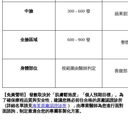
中臉
300 - 600 發
蘋果肌
全臉區域
600 - 900 發
整
身體部位
視範圍由醫師判定
善腹部
【免責聲明】 發數取決於「肌膚鬆弛度」「個人預期目標」。為
了確保療程品質與安全性，建議您務必前往合格的原廠認證診所
（詳細名單請見
海芙原廠認證診所
 ），由專業醫師為您進行面對
面諮詢，制定最適合您的專屬客製化方案。