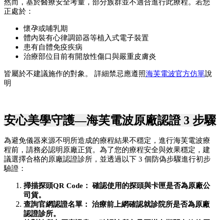
然而，基於醫療安全考量，部分族群並不適合進行此療程。若您
正處於：
懷孕或哺乳期
體內裝有心律調節器等植入式電子裝置
患有自體免疫疾病
治療部位目前有開放性傷口與嚴重皮膚炎
皆屬於不建議施作的對象。 詳細禁忌應遵照
海芙電波官方仿單
說
明
安心美學守護—海芙電波原廠認證 3 步驟
為避免儀器來源不明所造成的療程結果不穩定，進行海芙電波療
程前，請務必認明原廠正貨。為了您的療程安全與效果穩定，建
議選擇合格的原廠認證診所，並透過以下 3 個防偽步驟進行初步
驗證：
掃描探頭QR Code： 確認使用的探頭與卡匣是否為原廠公
司貨。
查詢官網認證名單： 治療前上網確認就診院所是否為原廠
認證診所。