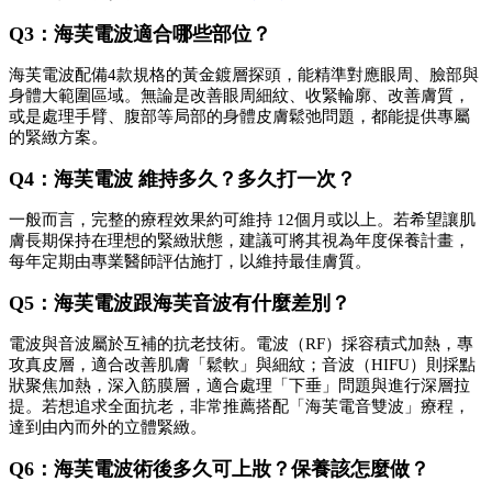
Q3：海芙電波適合哪些部位？ 
海芙電波配備4款規格的黃金鍍層探頭，能精準對應眼周、臉部與
身體大範圍區域。無論是改善眼周細紋、收緊輪廓、改善膚質，
或是處理手臂、腹部等局部的身體皮膚鬆弛問題，都能提供專屬
的緊緻方案。
Q4：海芙電波 維持多久？多久打一次？ 
一般而言，完整的療程效果約可維持 12個月或以上。若希望讓肌
膚長期保持在理想的緊緻狀態，建議可將其視為年度保養計畫，
每年定期由專業醫師評估施打，以維持最佳膚質。
Q5：海芙電波跟海芙音波有什麼差別？ 
電波與音波屬於互補的抗老技術。電波（RF）採容積式加熱，專
攻真皮層，適合改善肌膚「鬆軟」與細紋；音波（HIFU）則採點
狀聚焦加熱，深入筋膜層，適合處理「下垂」問題與進行深層拉
提。若想追求全面抗老，非常推薦搭配「海芙電音雙波」療程，
達到由內而外的立體緊緻。
Q6：海芙電波術後多久可上妝？保養該怎麼做？ 