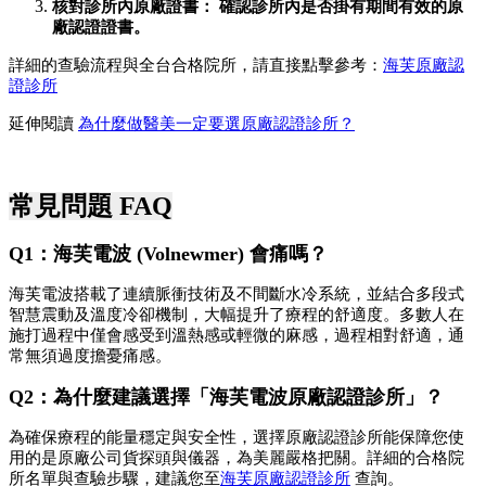
核對診所內原廠證書： 確認診所內是否掛有期間有效的原
廠認證證書。
詳細的查驗流程與全台合格院所，請直接點擊參考：
海芙原廠認
證診所
延伸閱讀 
為什麼做醫美一定要選原廠認證診所？
常見問題 FAQ
Q1：海芙電波 (Volnewmer) 會痛嗎？ 
海芙電波搭載了連續脈衝技術及不間斷水冷系統，並結合多段式
智慧震動及溫度冷卻機制，大幅提升了療程的舒適度。多數人在
施打過程中僅會感受到溫熱感或輕微的麻感，過程相對舒適，通
常無須過度擔憂痛感。
Q2：為什麼建議選擇「海芙電波原廠認證診所」？
為確保療程的能量穩定與安全性，選擇原廠認證診所能保障您使
用的是原廠公司貨探頭與儀器，為美麗嚴格把關。詳細的合格院
所名單與查驗步驟，建議您至
海芙原廠認證診所
 查詢。