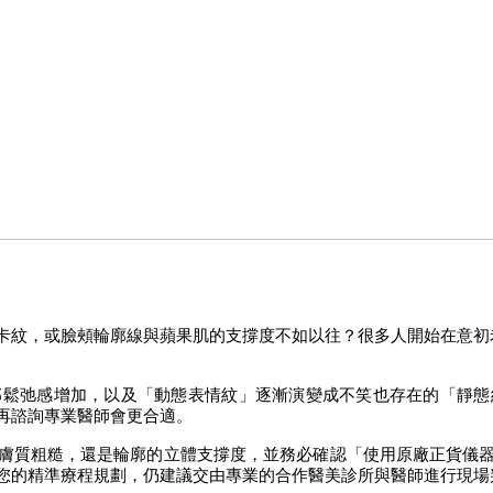
卡紋，或臉頰輪廓線與蘋果肌的支撐度不如以往？很多人開始在意初
部鬆弛感增加，以及「動態表情紋」逐漸演變成不笑也存在的「靜態
再諮詢專業醫師會更合適。 
膚質粗糙，還是輪廓的立體支撐度，並務必確認「使用原廠正貨儀
您的精準療程規劃，仍建議交由專業的合作醫美診所與醫師進行現場