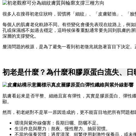
很多人在搜尋初老症狀時，習慣將「細紋」、「皮膚鬆弛」、「臉
每個人的肌膚老化軌跡不同。有些變化會優先表現在紋路上，例如
孔或保濕感不如過去穩定，這時候保養重點通常要先回到肌膚的屏
深層的支撐變化。
釐清問題的根源，是為了避免一看到初老徵兆就急著盲目下決定。
初老是什麼？為什麼和膠原蛋白流失、日
肌膚看起來是否平整、細緻且富有彈性，其實是膠原蛋白、彈性
顯。
然而，初老絕對不是單一原因造成的，更不能盲目地把所有問題都
環境與紫外線傷害：長期日曬、防曬不足。
生活作息與壓力：熬夜、慢性壓力、抽菸習慣。
不當的保養習慣：過度清潔、頻繁使用刺激性保養品，或未