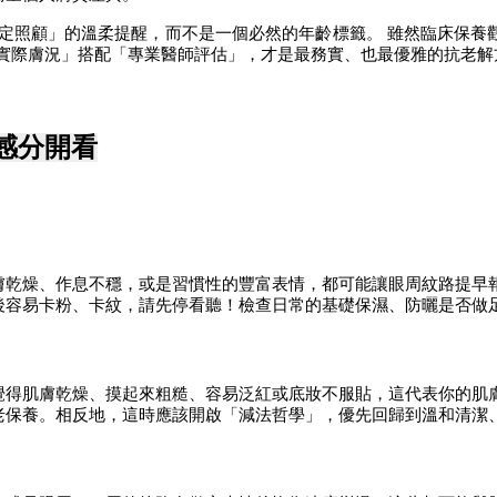
照顧」的溫柔提醒，而不是一個必然的年齡標籤。 雖然臨床保養觀念
實際膚況」搭配「專業醫師評估」，才是最務實、也最優雅的抗老解
感分開看
膚乾燥、作息不穩，或是習慣性的豐富表情，都可能讓眼周紋路提早
後容易卡粉、卡紋，請先停看聽！檢查日常的基礎保濕、防曬是否做
覺得肌膚乾燥、摸起來粗糙、容易泛紅或底妝不服貼，這代表你的肌
老保養。相反地，這時應該開啟「減法哲學」，優先回歸到溫和清潔