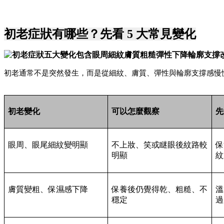
初老症狀有哪些？先看 5 大常見變化
初老通常不是突然發生，而是從細紋、膚質、彈性與輪廓支撐感慢慢
初老變化
可以怎麼觀察
先
眼周、眼尾細紋變明顯
不上妝、笑或瞇眼後紋路較
保
明顯
紋
膚質變粗、保濕感下降
保養後仍覺得乾、粗糙、不
溫
穩定
過