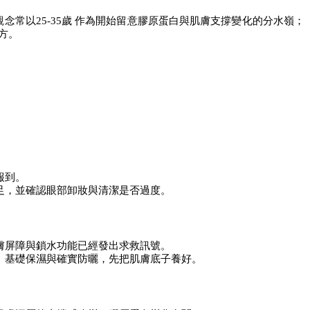
常以25-35歲
 作為開始留意膠原蛋白與肌膚支撐變化的分水嶺；
方。
報到。
足，並確認眼部卸妝與清潔是否過度。
膚屏障與鎖水功能已經發出求救訊號。
、基礎保濕與確實防曬，先把肌膚底子養好。