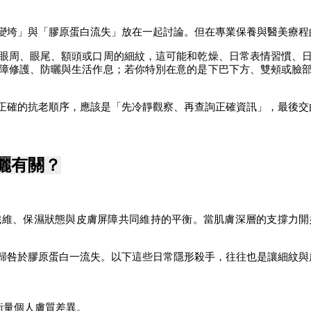
變垮」與「膠原蛋白流失」放在一起討論。但在專業保養與醫美療程
眼周、眼尾、額頭或口周的細紋，這可能和乾燥、日常表情習慣、
障修護、防曬與生活作息；若你特別在意的是下巴下方、雙頰或臉
正確的抗老順序，應該是「先冷靜觀察、再查詢正確資訊」，最後交
曬有關？
纖維、保濕狀態與皮膚屏障共同維持的平衡。當肌膚深層的支撐力開
歸咎於膠原蛋白一流失。以下這些日常隱形殺手，往往也是讓細紋與
衡量個人膚質差異。