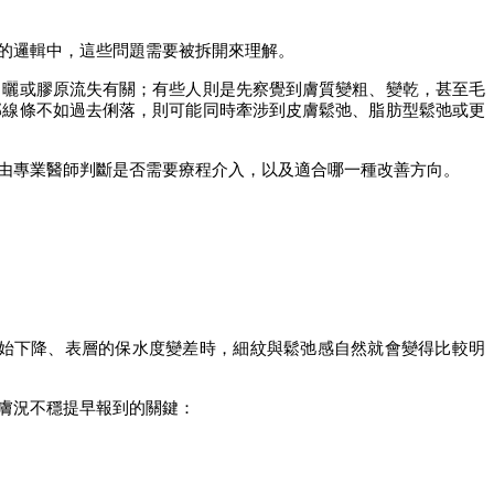
的邏輯中，這些問題需要被拆開來理解。
日曬或膠原流失有關；有些人則是先察覺到膚質變粗、變乾，甚至毛
部線條不如過去俐落，則可能同時牽涉到皮膚鬆弛、脂肪型鬆弛或更
由專業醫師判斷是否需要療程介入，以及適合哪一種改善方向。
始下降、表層的保水度變差時，細紋與鬆弛感自然就會變得比較明
膚況不穩提早報到的關鍵：