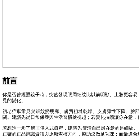
前言
你是否曾經照鏡子時，突然發現眼周細紋比以前明顯、上妝更容易
見的變化。
初老症狀常見於細紋變明顯、膚質粗糙乾燥、皮膚彈性下降、臉
關。建議先從日常保養與生活習慣檢視起；若變化持續讓你在意，
若想進一步了解非侵入式療程，建議先釐清自己最在意的是細紋、
正確的正品辨識資訊與原廠查核方向，協助您做足功課；而最適合