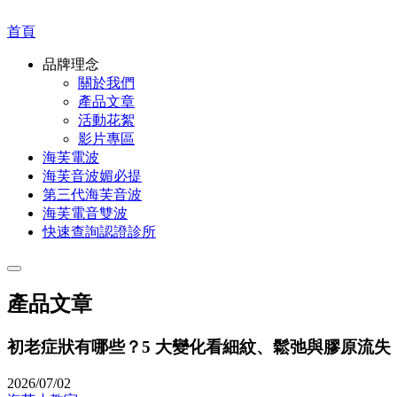
首頁
品牌理念
關於我們
產品文章
活動花絮
影片專區
海芙電波
海芙音波媚必提
第三代海芙音波
海芙電音雙波
快速查詢認證診所
產品文章
初老症狀有哪些？5 大變化看細紋、鬆弛與膠原流失
2026/07/02