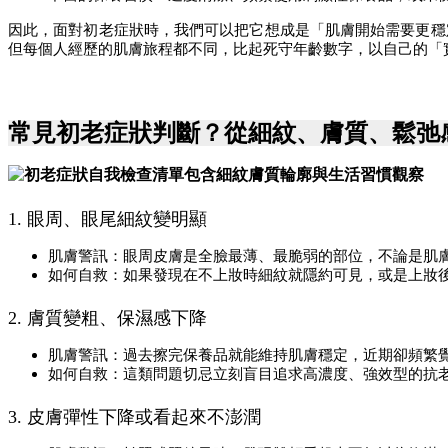
因此，面對初老症狀時，我們可以把它想成是「肌膚開始需要更穩定
但每個人經歷的肌膚旅程都不同，比起死守年齡數字，以自己的「
常見初老症狀判斷？從細紋、膚質、鬆弛
1. 眼周、眼尾細紋變明顯
肌膚警訊：眼周皮膚是全臉最薄、最脆弱的部位，不論是肌
如何自救：如果發現在不上妝時細紋就隱約可見，或是上妝
2. 膚質變粗、保濕感下降
肌膚警訊：過去擦完保養品就能維持肌膚穩定，近期卻頻繁
如何自救：這類問題切忌立刻盲目追求高濃度、強效型的抗
3. 皮膚彈性下降或看起來不澎潤