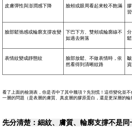
皮膚彈性與澎潤感下降
臉頰或眼周看起來較不飽滿
膠
習
臉部鬆弛感或輪廓支撐改變
下巴下方、雙頰或輪廓線不
分
如過去俐落
鬆
表情紋變成靜態紋
臉部放鬆、不做表情時，依
皺
然看得到清晰紋路 
資
看了上面的檢測表，你是否中了其中幾項？先別慌！這些變化並不
一層的問題（是表層的膚質、真皮層的膠原蛋白，還是更深層的輪
先分清楚：細紋、膚質、輪廓支撐不是同