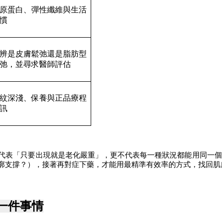
原蛋白、彈性纖維與生活
慣
辨是皮膚鬆弛還是脂肪型
弛，並尋求醫師評估 
紋深淺、保養與正品療程
訊
代表「只要出現就是老化嚴重」，更不代表每一種狀況都能用同一個
廓支撐？），接著再對症下藥，才能用最精準有效率的方式，找回肌
一件事情