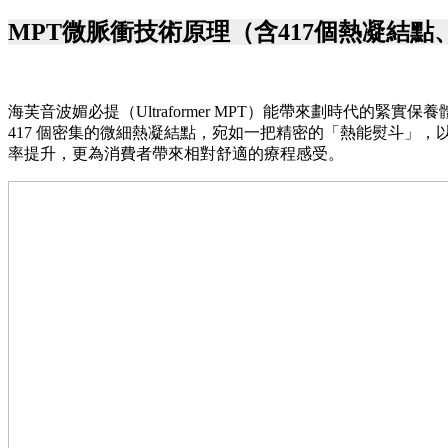
MPT微脈衝技術原理（含417個熱凝結
海芙音波媚必提（Ultraformer MPT）能帶來劃時代的緊實保養體
417 個密集的微細熱凝結點，宛如一把精密的「熱能熨斗」，
率提升，更為消費者帶來相對舒適的療程感受。