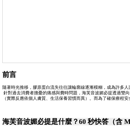
前言
隨著時光推移，膠原蛋白流失往往讓輪廓線逐漸模糊，成為許多人面臨的
 針對過去消費者擔憂的痛感與費時問題，海芙音波媚必提透過雙向擊發技術提升治療效率，為您帶來相對舒適的療程體驗。第四代顯著的視覺變化通常在 2-3 個月後逐步顯現，術後即可恢復日常作息
（實際反應依個人膚質、生活保養習慣而異）。而為了確保療程安
海芙音波媚必提是什麼？60 秒快答（含 M