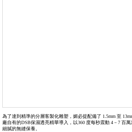
為了達到精準的分層客製化雕塑，媚必提配備了 1.5mm 至 13
廠自有的DSB保濕透亮精華導入，以360 度每秒震動 4－
細膩的無縫保養。