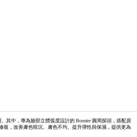
。其中，專為臉部立體弧度設計的 Booster 圓周探頭，搭配原
肌膚修復，改善膚色暗沉、膚色不均、提升彈性與保濕，提供更為