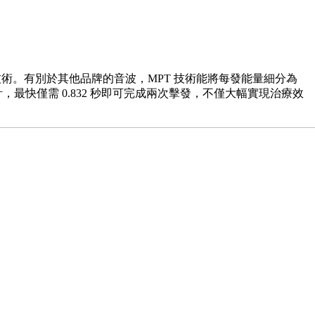
y) 微脈衝技術。有別於其他品牌的音波，MPT 技術能將每發能量細分為 
最快僅需 0.832 秒即可完成兩次擊發，不僅大幅實現治療效