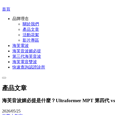
首頁
品牌理念
關於我們
產品文章
活動花絮
影片專區
海芙電波
海芙音波媚必提
第三代海芙音波
海芙電音雙波
快速查詢認證診所
產品文章
海芙音波媚必提是什麼？Ultraformer MPT 第四
2026/05/25