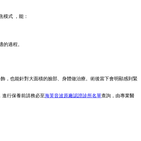
聚焦模式 ，能：
舒適的過程。
更細緻修飾，也能針對大面積的臉部、身體做治療。術後當下會明顯感到緊
，進行保養前請務必至
海芙音波原廠認證診所名單
查詢，由專業醫