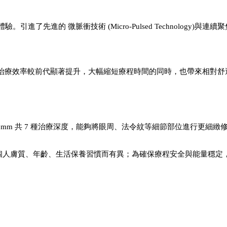
進的 微脈衝技術 (Micro-Pulsed Technology)與連續
發，治療效率較前代顯著提升，大幅縮短療程時間的同時，也帶來相對
 至 13mm 共 7 種治療深度，能夠將眼周、法令紋等細節部位進行
因個人膚質、年齡、生活保養習慣而有異；為確保療程安全與能量穩定