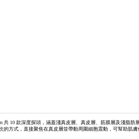
mm 共 10 款深度探頭，涵蓋淺真皮層、真皮層、筋膜層及淺脂肪層
7 百萬次的方式，直接聚焦在真皮層並帶動周圍細胞震動，可幫助