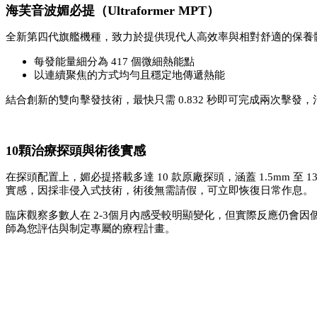
海芙音波媚必提（Ultraformer MPT）
全新第四代旗艦機種，致力於提供現代人高效率與相對舒適的保養體驗。引進了先
每發能量細分為 417 個微細熱能點
以連續聚焦的方式均勻且穩定地傳遞熱能
結合創新的雙向擊發技術，最快只需 0.832 秒即可完成兩次擊
10顆治療探頭與術後實感
在探頭配置上，媚必提搭載多達 10 款原廠探頭，涵蓋 1.5mm
實感，因採非侵入式技術，術後無需請假，可立即恢復日常作息。
臨床觀察多數人在 2-3個月內感受較明顯變化，但實際反應仍會
師為您評估與制定專屬的療程計畫。