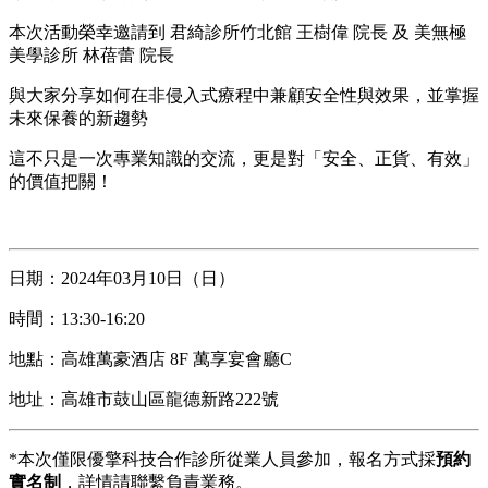
本次活動榮幸邀請到 君綺診所竹北館 王樹偉 院長 及 美無極
美學診所 林蓓蕾 院長
與大家分享如何在非侵入式療程中兼顧安全性與效果，並掌握
未來保養的新趨勢
這不只是一次專業知識的交流，更是對「安全、正貨、有效」
的價值把關！
日期：2024年03月10日（日）
時間：13:30-16:20
地點：高雄萬豪酒店 8F 萬享宴會廳C
地址：高雄市鼓山區龍德新路222號
*本次僅限優擎科技合作診所從業人員參加，報名方式採
預約
實名制
，詳情請聯繫負責業務。