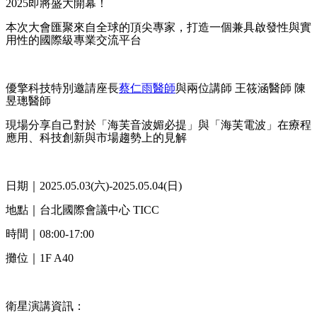
2025即將盛大開幕！
本次大會匯聚來自全球的頂尖專家，打造一個兼具啟發性與實
用性的國際級專業交流平台
⠀⠀
優擎科技特別邀請座長
蔡仁雨醫師
與兩位講師 王筱涵醫師 陳
昱璁醫師
現場分享自己對於「海芙音波媚必提」與「海芙電波」在療程
應用、科技創新與市場趨勢上的見解
⠀⠀
日期｜2025.05.03(六)-2025.05.04(日)
地點｜台北國際會議中心 TICC
時間｜08:00-17:00
攤位｜1F A40
⠀⠀
衛星演講資訊：