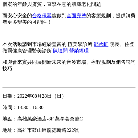
個案的年齡與膚質，直擊在意的肌膚老化問題
而安心安全的
合格儀器
能做到
全面完整
的客製規劃，提供消費
者更多變美的可能性！
⠀
本次活動請到市場經驗豐富的 恆美學診所
鄒承軒
院長、佐登
微爾健康管理醫美診所
陳塏閎 營銷經理
和與會來賓共同展開新未來的音波市場、療程規劃及銷售諮詢
技巧
日期：2022年08月28日（日）
時間：13:30 - 16:30
地點：高雄萬豪酒店-8F 萬享宴會廳C
地址：高雄市鼓山區龍德新路222號