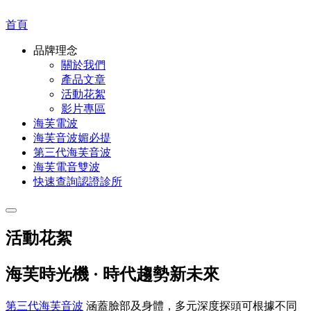
首頁
品牌理念
關於我們
產品文章
活動花絮
影片專區
海芙電波
海芙音波媚必提
第三代海芙音波
海芙電音雙波
快速查詢認證診所
活動花絮
海芙時光機 · 時代趨勢新未來
第三代海芙音波
涵蓋臉部及身體，多元深度探頭可根據不同