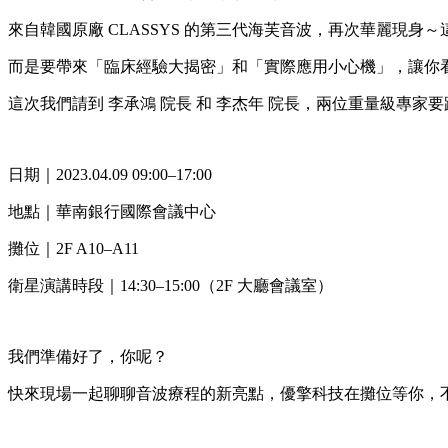
來自韓國原廠 CLASSYS 的第三代海芙音波，再次華麗現身
而是要帶來「臨床經驗大揭密」和「實際應用小心機」，讓你
這次我們請到 李承鴻 院長 和 李杰年 院長，兩位重量級
日期｜2023.04.09 09:00–17:00
地點｜華南銀行國際會議中心
攤位｜2F A10–A11
衛星演講時段｜14:30–15:00（2F 大廳會議室）
我們準備好了，你呢？
快來現場一起聊聊音波療程的新亮點，優擎科技在攤位等你，