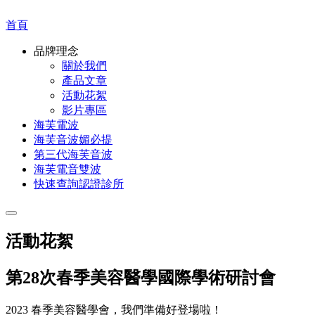
首頁
品牌理念
關於我們
產品文章
活動花絮
影片專區
海芙電波
海芙音波媚必提
第三代海芙音波
海芙電音雙波
快速查詢認證診所
活動花絮
第28次春季美容醫學國際學術研討會
2023 春季美容醫學會，我們準備好登場啦！