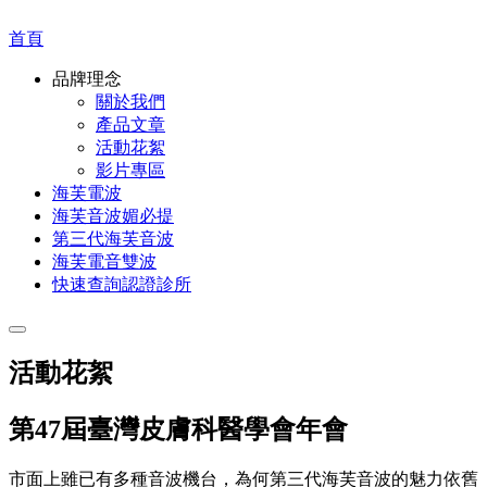
首頁
品牌理念
關於我們
產品文章
活動花絮
影片專區
海芙電波
海芙音波媚必提
第三代海芙音波
海芙電音雙波
快速查詢認證診所
活動花絮
第47屆臺灣皮膚科醫學會年會
市面上雖已有多種音波機台，為何第三代海芙音波的魅力依舊