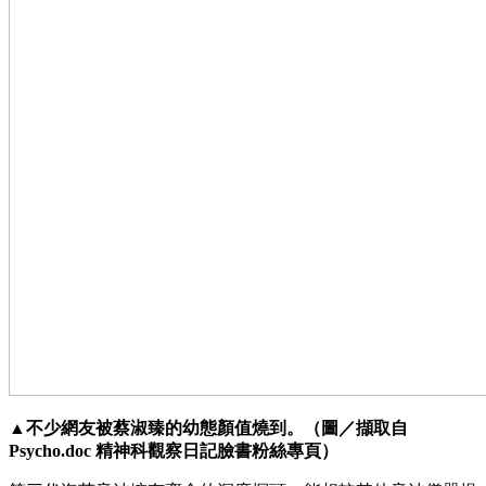
▲不少網友被蔡淑臻的幼態顏值燒到。（圖／擷取自
Psycho.doc 精神科觀察日記臉書粉絲專頁）