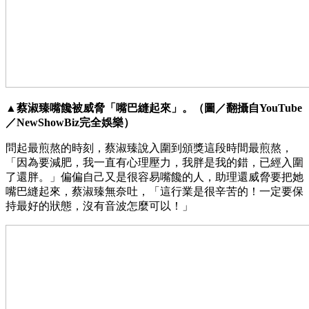
▲蔡淑臻嘴饞被威脅「嘴巴縫起來」。（圖／翻攝自YouTube
／NewShowBiz完全娛樂）
問起最煎熬的時刻，蔡淑臻說入圍到頒獎這段時間最煎熬，
「因為要減肥，我一直有心理壓力，我胖是我的錯，已經入圍
了還胖。」偏偏自己又是很容易嘴饞的人，助理還威脅要把她
嘴巴縫起來，蔡淑臻無奈吐，「這行業是很辛苦的！一定要保
持最好的狀態，沒有音波怎麼可以！」