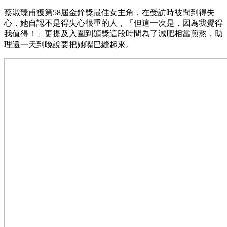
蔡淑臻甫獲第58屆金鐘獎最佳女主角，在受訪時被問到得失
心，她自認不是得失心很重的人，「但這一次是，因為我覺得
我值得！」更提及入圍到頒獎這段時間為了減肥相當煎熬，助
理還一天到晚說要把她嘴巴縫起來。