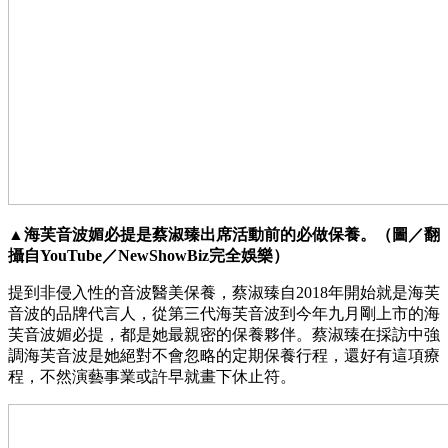
▲海芙音波媚必提是蔡淑臻出席活動前的必做保養。（圖／翻
攝自YouTube／NewShowBiz完全娛樂）
提到非侵入性的音波醫美保養，蔡淑臻自2018年開始就是海芙
音波的品牌代言人，從第三代海芙音波到今年九月剛上市的海
芙音波媚必提，都是她最親密的保養夥伴。蔡淑臻在採訪中強
調海芙音波是她絕對不會忽略的定期保養行程，還好有這項療
程，不然演藝事業或許早就畫下休止符。