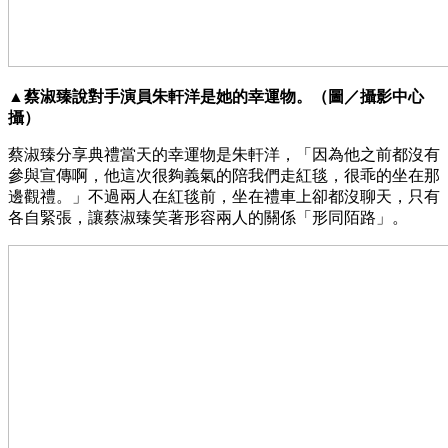
▲蔡淑臻說對手演員朱軒洋是她的幸運物。（圖／攝影中心
攝）
蔡淑臻分享典禮當天的幸運物是朱軒洋，「因為他之前都沒有
參與宣傳啊，他這次很夠義氣的陪我們走紅毯，很乖的坐在那
邊觀禮。」不過兩人在紅毯前，坐在禮車上卻都沒聊天，只有
各自緊張，讓蔡淑臻笑著形容兩人的關係「形同陌路」。