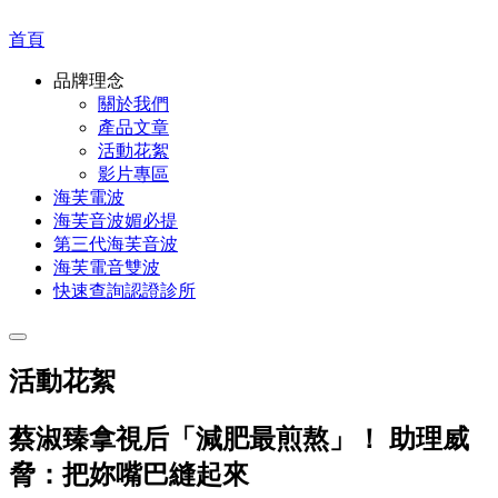
首頁
品牌理念
關於我們
產品文章
活動花絮
影片專區
海芙電波
海芙音波媚必提
第三代海芙音波
海芙電音雙波
快速查詢認證診所
活動花絮
蔡淑臻拿視后「減肥最煎熬」！ 助理威
脅：把妳嘴巴縫起來