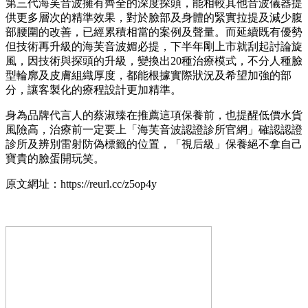
第三代海芙音波擁有齊全的深度探頭，能相較其他音波儀器提
供更多層次的精準效果，對於臉部及身體的緊實拉提及減少腹
部腰圍的改善，已經累積相當的案例及聲量。而延續既有優勢
但技術再升級的海芙音波媚必提，下半年剛上市就刮起討論旋
風，因技術與探頭的升級，變換出20種治療模式，不分人種臉
型輪廓及皮膚組織厚度，都能根據實際狀況及希望加強的部
分，讓客製化的療程設計更加精準。
身為品牌代言人的蔡淑臻在推薦這項保養前，也提醒低價水貨
風險高，治療前一定要上「海芙音波認證診所官網」確認認證
診所及辨別雷射防偽標籤的位置，「視后級」保養絕不拿自己
寶貴的臉蛋開玩笑。
原文網址：https://reurl.cc/z5op4y