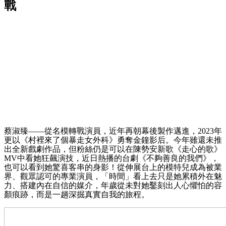
戰
蔡淑臻——從名模轉戰演員，近年再朝幕後製作邁進，2023年
更以《村裡來了個暴走女外科》勇奪金鐘影后。今年雖還未推
出全新戲劇作品，但粉絲仍是可以在陳勢安新歌《走心的歌》
MV中看她狂飆演技，近日熱播的台劇《不夠善良的我們》，
也可以看到她驚喜客串的身影！從伸展台上的模特兒成為被業
界、觀眾認可的專業演員，「時間」看上去只是她累積外在魅
力、搭建內在自信的媒介，年歲從未對她鑿刻出人心懼怕的容
顏痕跡，而是一趟深掘真實自我的旅程。