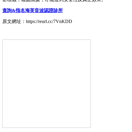
查詢&指名海芙音波認證診所
原文網址：https://reurl.cc/7VnKDD