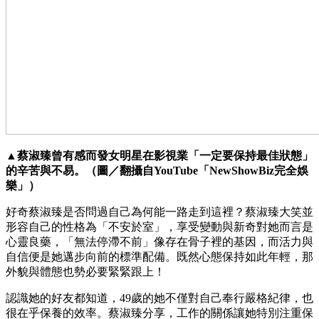
▲蔡淑臻曾有感而發女明星在影視業「一定要保持最佳狀態」
的辛苦與不易。（圖／翻攝自YouTube「NewShowBiz完全娛
樂」）
好奇蔡淑臻是否問過自己為何能一路走到這裡？蔡淑臻大笑並
形容自己的性格為「不安於室」，享受變動與新奇對她而言是
心靈良藥，「無法停滯不前」像存在骨子裡的基因，而活力與
自信便是她邁步向前的標準配備。既然心態保持如此年輕，那
外貌與體態也勢必要緊緊跟上！
認識她的好友都知道，49歲的她不僅對自己奉行嚴格紀律，也
很在乎保養的效率。蔡淑臻分享，工作的關係讓她特別注重保