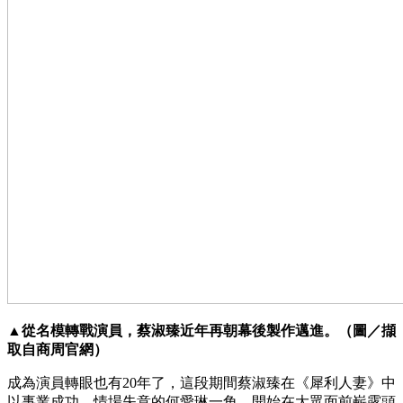
▲從名模轉戰演員，蔡淑臻近年再朝幕後製作邁進。（圖／擷
取自商周官網）
成為演員轉眼也有20年了，這段期間蔡淑臻在《犀利人妻》中
以事業成功、情場失意的何愛琳一角，開始在大眾面前嶄露頭