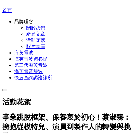
首頁
品牌理念
關於我們
產品文章
活動花絮
影片專區
海芙電波
海芙音波媚必提
第三代海芙音波
海芙電音雙波
快速查詢認證診所
活動花絮
事業跳脫框架、保養衷於初心！蔡淑臻：
擁抱從模特兒、演員到製作人的轉變與挑