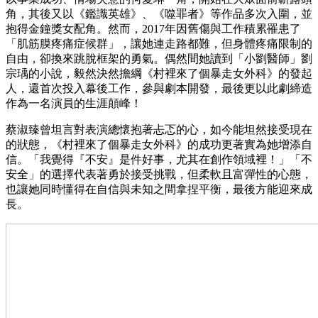
角，其後又以《鑑識英雄》、《噬罪者》等作品多次入圍，並
抱得金鐘獎女配角。然而，2017年因舊傷與工作積累罹患了
「肌筋膜疼痛症候群」，讓她連走路都難，但身體疼痛限制的
自由，卻換來跳脫框架的勇氣。偶然間她讀到「小劉醫師」劉
宗瑀的小說，毅然決然擔綱《村裡來了個暴走女外科》的發起
人，還首次投入幕後工作，參與劇本開發，最後更以此劇締造
作為一名演員的生涯顛峰！
蔡淑臻曾坦言對表演總懷抱著忐忑的心，如今能坦然接受現在
的狀態，《村裡來了個暴走女外科》的成功更著實為她增添自
信。「我覺得『不安』是件好事，尤其在創作領域裡！」「不
安全」的選擇代表著勇於接受挑戰，但柔軟且富彈性的心態，
也讓她同時懂得在自信與未知之間拿捏平衡，最後方能迎來成
長。