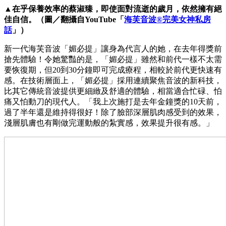
▲在乎保養效率的蔡淑臻，即使面對流逝的歲月，依然擁有絕
佳自信。（圖／翻攝自YouTube「
海芙音波®完美女神私房
話
」）
新一代海芙音波「媚必提」讓身為代言人的她，在去年得獎前
搶先體驗！令她驚豔的是，「媚必提」雖然和前代一樣不太需
要恢復期，但20到30分鐘即可完成療程，相較於前代更快速有
感。在技術層面上，「媚必提」採用連續聚焦音波的新科技，
比其它傳統音波提供更細緻及舒適的體驗，相當適合忙碌、怕
痛又怕動刀的現代人。「我上次施打是去年金鐘獎的10天前，
過了半年還是維持得很好！除了臉部深層肌肉感受到的效果，
淺層肌膚也有剛做完運動般的紮實感，效果提升很有感。」